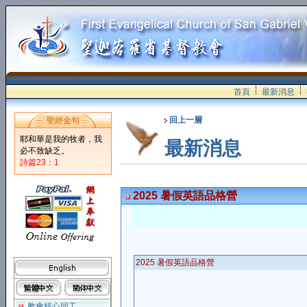
首頁
最新消息
回上一層
聖經金句
耶和華是我的牧者，我
最新消息
必不致缺乏。
詩篇23：1
2025 暑假英語品格營
2025 暑假英語品格營
教會核心同工