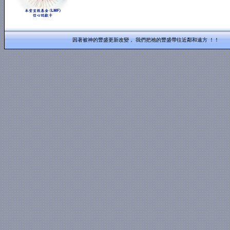
因著被神的豐盛更新改變， 我們把祂的豐盛帶往近鄰和遠方 ！！