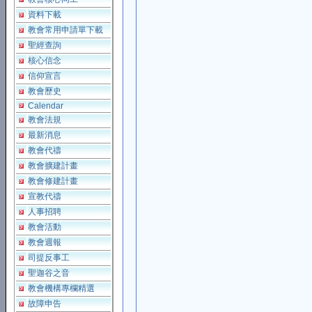
資料下載
教會常用申請單下載
聖經查詢
核心信念
信仰宣言
教會歷史
Calendar
教會法規
最新消息
教會代禱
教會擴建計畫
教會修建計畫
宣教代禱
人事招聘
教會活動
教會週報
司提反事工
聖迦谷之音
教會機構專欄精選
故障申告